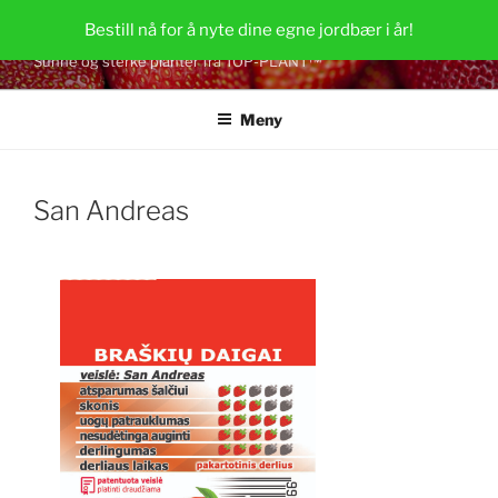
Gå
JORDBÆRPLANTER
Bestill nå for å nyte dine egne jordbær i år!
til
Sunne og sterke planter fra TOP-PLANT™
innhold
Meny
San Andreas