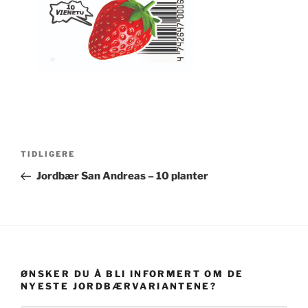
Innleggsnavigasjon
Forrige
TIDLIGERE
innlegg
Jordbær San Andreas – 10 planter
ØNSKER DU Å BLI INFORMERT OM DE
NYESTE JORDBÆRVARIANTENE?