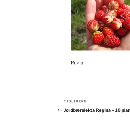
Rugia
Innleggsnavigasjon
Forrige
TIDLIGERE
innlegg
Jordbærslekta Regina – 10 pla