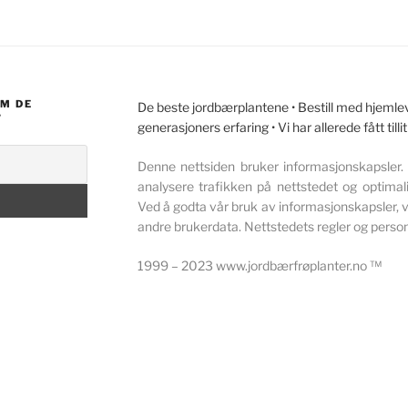
OM DE
De beste jordbærplantene • Bestill med hjemleve
?
generasjoners erfaring • Vi har allerede fått ti
Denne nettsiden bruker informasjonskapsler. 
analysere trafikken på nettstedet og optimali
Ved å godta vår bruk av informasjonskapsler, vi
andre brukerdata. Nettstedets regler og perso
1999 – 2023 www.jordbærfrøplanter.no ™