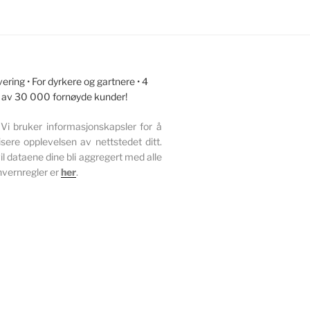
ring • For dyrkere og gartnere • 4
llit av 30 000 fornøyde kunder!
Vi bruker informasjonskapsler for å
sere opplevelsen av nettstedet ditt.
l dataene dine bli aggregert med alle
nvernregler er
her
.