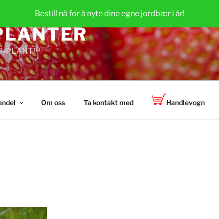
Bestill nå for å nyte dine egne jordbær i år!
PLANTER
 TOP-PLANT™
andel
Om oss
Ta kontakt med
Handlevogn