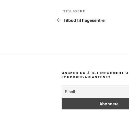
Innleggsnavigasjon
Forrige
TIDLIGERE
innlegg
Tilbud til hagesentre
ØNSKER DU Å BLI INFORMERT O
JORDBÆRVARIANTENE?