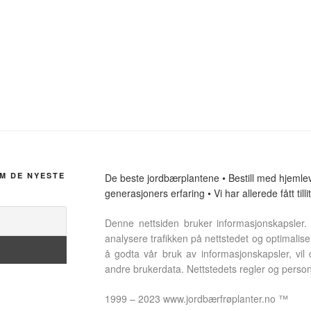
M DE NYESTE
De beste jordbærplantene • Bestill med hjemlev
generasjoners erfaring • Vi har allerede fått til
Denne nettsiden bruker informasjonskapsler. 
analysere trafikken på nettstedet og optimalise
å godta vår bruk av informasjonskapsler, vil
andre brukerdata. Nettstedets regler og perso
1999 – 2023 www.jordbærfrøplanter.no ™