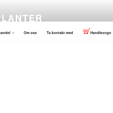
LANTER
TOP-PLANT™
handel
Om oss
Ta kontakt med
Handlevogn