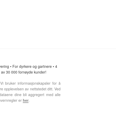
ering • For dyrkere og gartnere • 4
lit av 30 000 fornøyde kunder!
Vi bruker informasjonskapsler for å
re opplevelsen av nettstedet ditt. Ved
 dataene dine bli aggregert med alle
nvernregler er
her
.