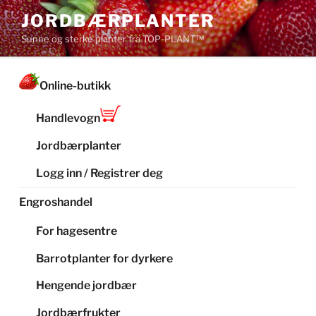
Gå
JORDBÆRPLANTER
til
Sunne og sterke planter fra TOP-PLANT™
innhold
Online-butikk
Handlevogn
Jordbærplanter
Logg inn / Registrer deg
Engroshandel
For hagesentre
Barrotplanter for dyrkere
Hengende jordbær
Jordbærfrukter