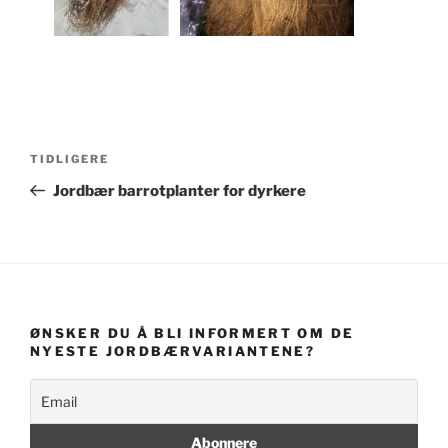
Innleggsnavigasjon
Forrige
TIDLIGERE
innlegg
Jordbær barrotplanter for dyrkere
ØNSKER DU Å BLI INFORMERT OM DE
NYESTE JORDBÆRVARIANTENE?