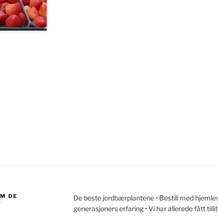
OM DE
De beste jordbærplantene • Bestill med hjemleve
?
generasjoners erfaring • Vi har allerede fått ti