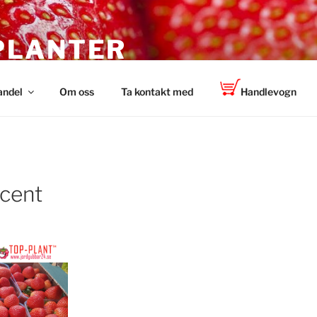
PLANTER
 TOP-PLANT™
andel
Om oss
Ta kontakt med
Handlevogn
cent