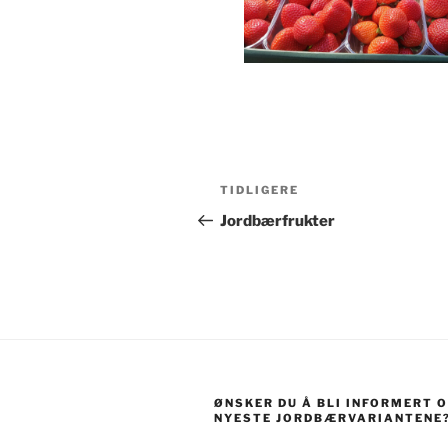
Innleggsnavigasjon
Forrige
TIDLIGERE
innlegg
Jordbærfrukter
ØNSKER DU Å BLI INFORMERT 
NYESTE JORDBÆRVARIANTENE