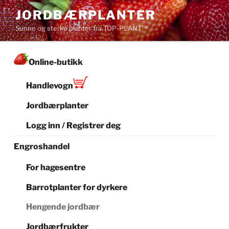
Gå
JORDBÆRPLANTER
til
Sunne og sterke planter fra TOP-PLANT™
innhold
Online-butikk
Handlevogn
Jordbærplanter
Logg inn / Registrer deg
Engroshandel
For hagesentre
Barrotplanter for dyrkere
Hengende jordbær
Jordbærfrukter