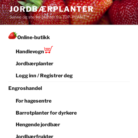
Gå
JORDBÆRPLANTER
til
Sunne og sterke planter fra TOP-PLANT™
innhold
Online-butikk
Handlevogn
Jordbærplanter
Logg inn / Registrer deg
Engroshandel
For hagesentre
Barrotplanter for dyrkere
Hengende jordbær
Jordbærfrukter