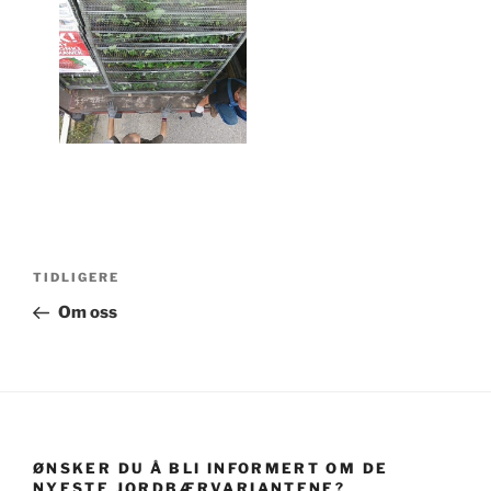
Innleggsnavigasjon
Forrige
TIDLIGERE
innlegg
Om oss
ØNSKER DU Å BLI INFORMERT OM DE
NYESTE JORDBÆRVARIANTENE?