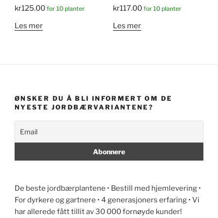
kr
125.00
kr
117.00
for 10 planter
for 10 planter
Les mer
Les mer
ØNSKER DU Å BLI INFORMERT OM DE
NYESTE JORDBÆRVARIANTENE?
De beste jordbærplantene • Bestill med hjemlevering •
For dyrkere og gartnere • 4 generasjoners erfaring • Vi
har allerede fått tillit av 30 000 fornøyde kunder!