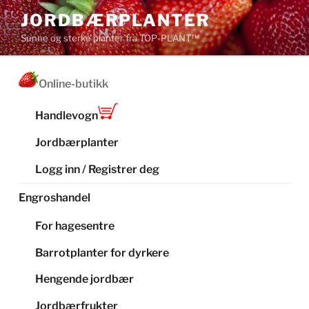
Gå
JORDBÆRPLANTER
til
Sunne og sterke planter fra TOP-PLANT™
innhold
Online-butikk
Handlevogn
Jordbærplanter
Logg inn / Registrer deg
Engroshandel
For hagesentre
Barrotplanter for dyrkere
Hengende jordbær
Jordbærfrukter