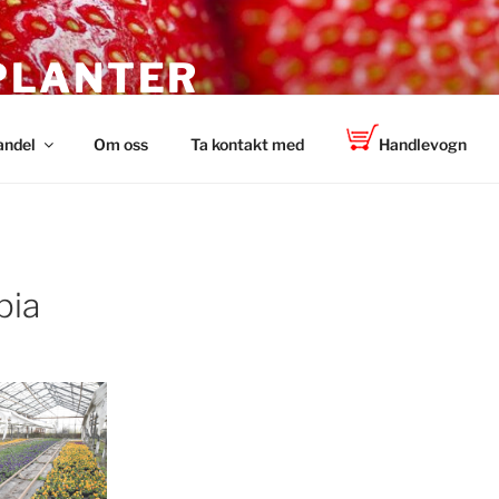
PLANTER
 TOP-PLANT™
andel
Om oss
Ta kontakt med
Handlevogn
pia