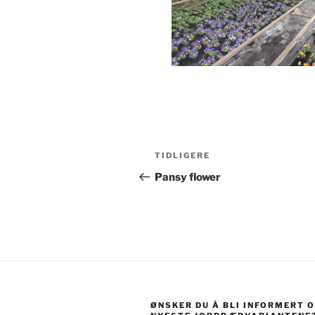
Innleggsnavigasjon
Forrige
TIDLIGERE
innlegg
Pansy flower
ØNSKER DU Å BLI INFORMERT 