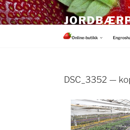
Gå
til
JORDBÆR
innhold
Sunne og sterke planter fra
Online-butikk
Engrosh
DSC_3352 — ko