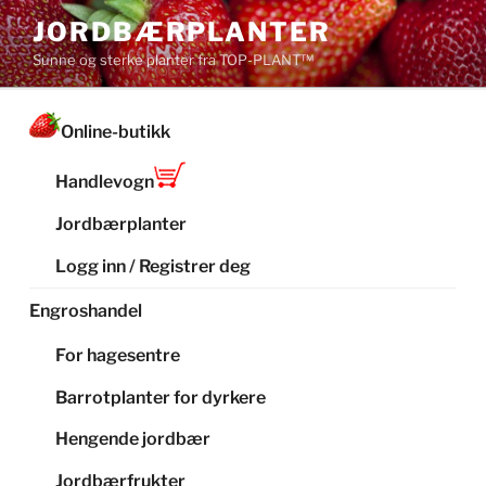
Gå
JORDBÆRPLANTER
til
Sunne og sterke planter fra TOP-PLANT™
innhold
Online-butikk
Handlevogn
Jordbærplanter
Logg inn / Registrer deg
Engroshandel
For hagesentre
Barrotplanter for dyrkere
Hengende jordbær
Jordbærfrukter