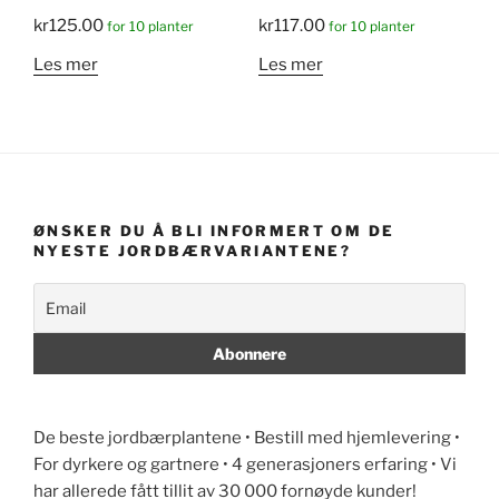
kr
125.00
kr
117.00
for 10 planter
for 10 planter
Les mer
Les mer
ØNSKER DU Å BLI INFORMERT OM DE
NYESTE JORDBÆRVARIANTENE?
De beste jordbærplantene • Bestill med hjemlevering •
For dyrkere og gartnere • 4 generasjoners erfaring • Vi
har allerede fått tillit av 30 000 fornøyde kunder!