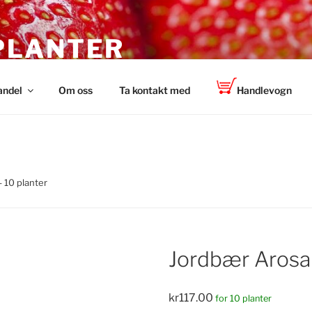
PLANTER
 TOP-PLANT™
andel
Om oss
Ta kontakt med
Handlevogn
 10 planter
Jordbær Arosa 
kr
117.00
for 10 planter