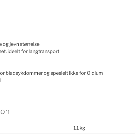
e og jevn størrelse
et, ideelt for langtransport
 for bladsykdommer og spesielt ikke for Oidium
d
jon
1.1 kg