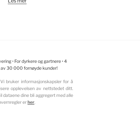
Les mer
ring • For dyrkere og gartnere • 4
llit av 30 000 fornøyde kunder!
Vi bruker informasjonskapsler for å
sere opplevelsen av nettstedet ditt.
l dataene dine bli aggregert med alle
nvernregler er
her
.