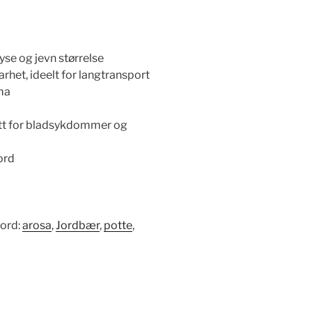
lyse og jevn størrelse
rhet, ideelt for langtransport
ma
att for bladsykdommer og
ord
kord:
arosa
,
Jordbær
,
potte
,