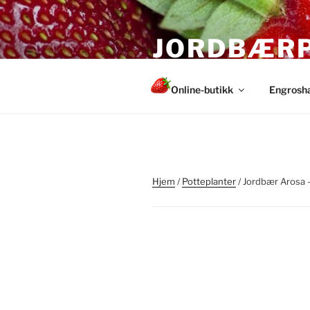
Gå
til
JORDBÆR
innhold
Sunne og sterke planter fra
Online-butikk
Engrosh
Hjem
/
Potteplanter
/ Jordbær Arosa –