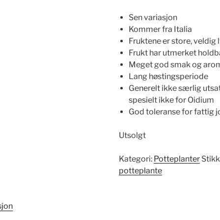
Sen variasjon
Kommer fra Italia
Fruktene er store, veldig 
Frukt har utmerket holdba
Meget god smak og aro
Lang høstingsperiode
Generelt ikke særlig uts
spesielt ikke for Oidium
God toleranse for fattig j
Utsolgt
Kategori:
Potteplanter
Stik
potteplante
sjon