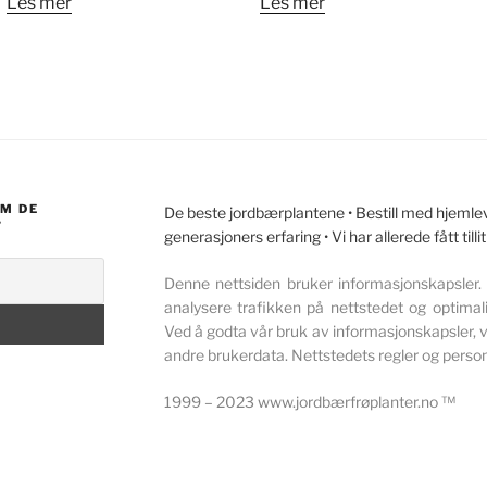
Les mer
Les mer
OM DE
De beste jordbærplantene • Bestill med hjemleve
?
generasjoners erfaring • Vi har allerede fått ti
Denne nettsiden bruker informasjonskapsler. 
analysere trafikken på nettstedet og optimali
Ved å godta vår bruk av informasjonskapsler, vi
andre brukerdata. Nettstedets regler og perso
1999 – 2023 www.jordbærfrøplanter.no ™