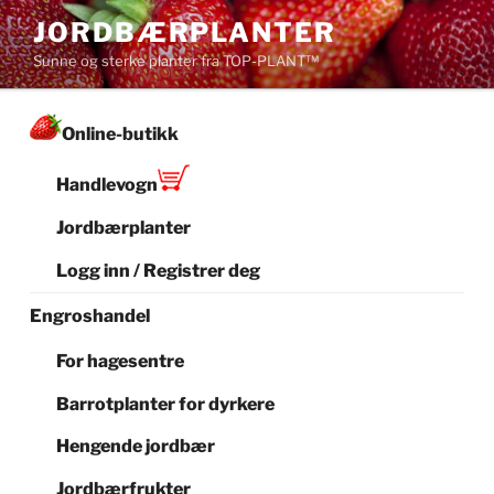
Gå
JORDBÆRPLANTER
til
Sunne og sterke planter fra TOP-PLANT™
innhold
Online-butikk
Handlevogn
Jordbærplanter
Logg inn / Registrer deg
Engroshandel
For hagesentre
Barrotplanter for dyrkere
Hengende jordbær
Jordbærfrukter