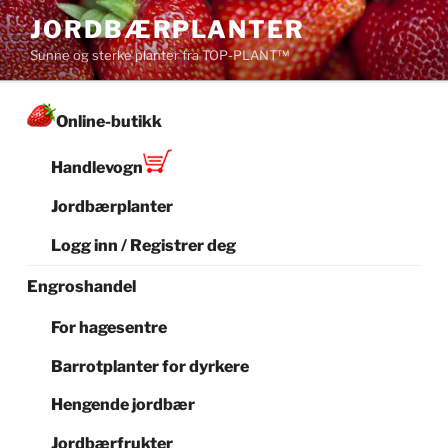
Gå
JORDBÆRPLANTER
til
Sunne og sterke planter fra TOP-PLANT™
innhold
Online-butikk
Handlevogn
Jordbærplanter
Logg inn / Registrer deg
Engroshandel
For hagesentre
Barrotplanter for dyrkere
Hengende jordbær
Jordbærfrukter