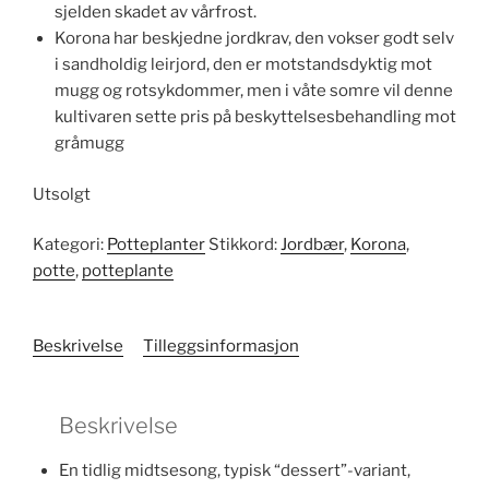
sjelden skadet av vårfrost.
Korona har beskjedne jordkrav, den vokser godt selv
i sandholdig leirjord, den er motstandsdyktig mot
mugg og rotsykdommer, men i våte somre vil denne
kultivaren sette pris på beskyttelsesbehandling mot
gråmugg
Utsolgt
Kategori:
Potteplanter
Stikkord:
Jordbær
,
Korona
,
potte
,
potteplante
Beskrivelse
Tilleggsinformasjon
Beskrivelse
En tidlig midtsesong, typisk “dessert”-variant,