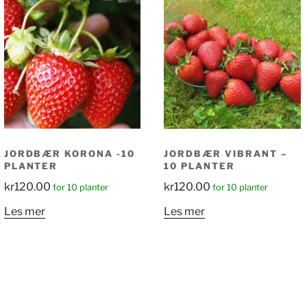
JORDBÆR KORONA -10
JORDBÆR VIBRANT –
PLANTER
10 PLANTER
kr
120.00
kr
120.00
for 10 planter
for 10 planter
Les mer
Les mer