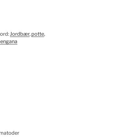
kord:
Jordbær
,
potte
,
Sengana
ematoder