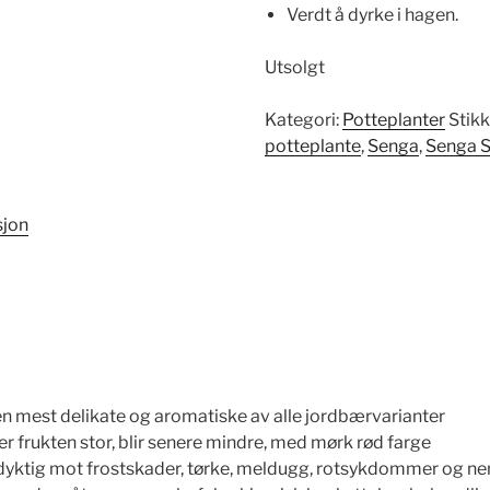
Verdt å dyrke i hagen.
Utsolgt
Kategori:
Potteplanter
Stik
potteplante
,
Senga
,
Senga 
sjon
en mest delikate og aromatiske av alle jordbærvarianter
er frukten stor, blir senere mindre, med mørk rød farge
dyktig mot frostskader, tørke, meldugg, rotsykdommer og n