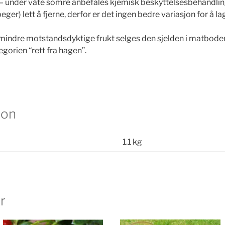
– under våte somre anbefales kjemisk beskyttelsesbehandli
ger) lett å fjerne, derfor er det ingen bedre variasjon for å la
 mindre motstandsdyktige frukt selges den sjelden i matboder
egorien “rett fra hagen”.
jon
1.1 kg
r