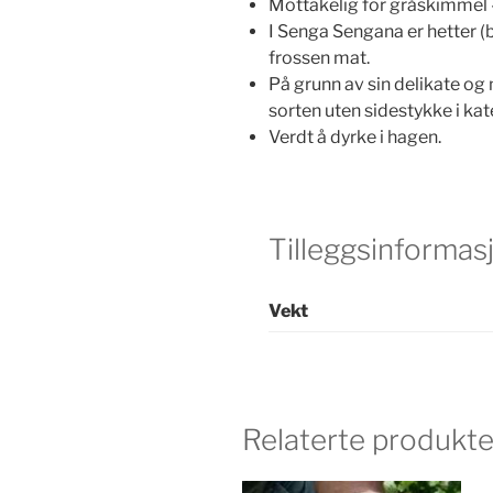
Mottakelig for gråskimmel 
I Senga Sengana er hetter (be
frossen mat.
På grunn av sin delikate og
sorten uten sidestykke i kat
Verdt å dyrke i hagen.
Tilleggsinformas
Vekt
Relaterte produkte