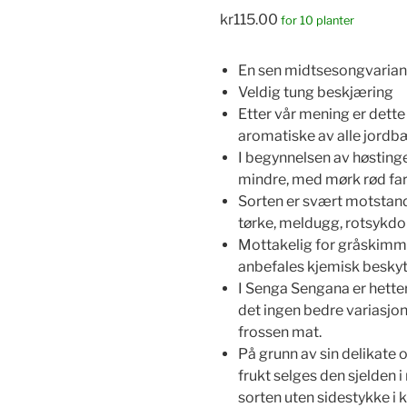
kr
115.00
for 10 planter
En sen midtsesongvarian
Veldig tung beskjæring
Etter vår mening er dette
aromatiske av alle jordb
I begynnelsen av høstingen
mindre, med mørk rød fa
Sorten er svært motstan
tørke, meldugg, rotsyk
Mottakelig for gråskimm
anbefales kjemisk besky
I Senga Sengana er hetter 
det ingen bedre variasjon 
frossen mat.
På grunn av sin delikate
frukt selges den sjelden 
sorten uten sidestykke i k