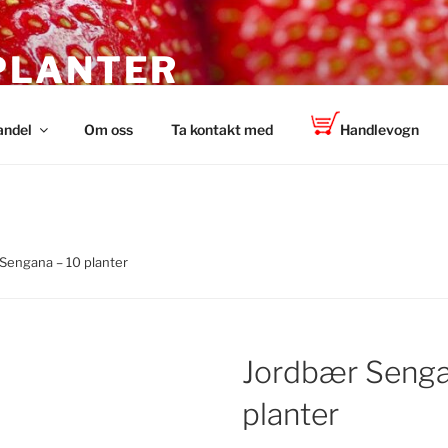
PLANTER
 TOP-PLANT™
andel
Om oss
Ta kontakt med
Handlevogn
Sengana – 10 planter
Jordbær Senga
planter