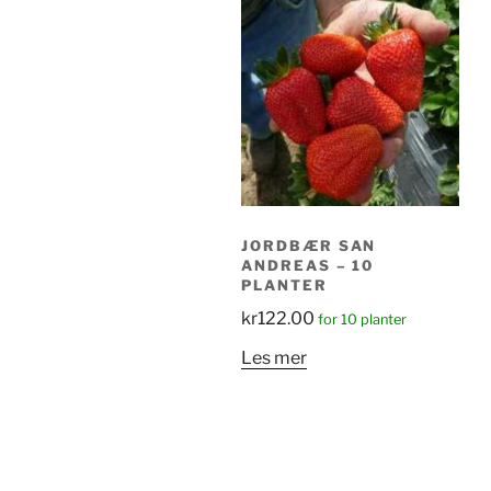
JORDBÆR SAN
ANDREAS – 10
PLANTER
kr
122.00
for 10 planter
Les mer