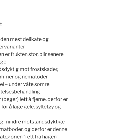
t
 den mest delikate og
ærvarianter
 er frukten stor, blir senere
rge
dsdyktig mot frostskader,
dommer og nematoder
el – under våte somre
ttelsesbehandling
(beger) lett å fjerne, derfor er
for å lage gelé, syltetøy og
 og mindre motstandsdyktige
i matboder, og derfor er denne
ategorien “rett fra hagen”.