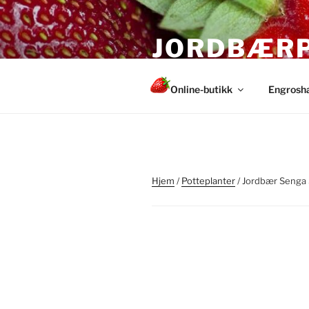
Gå
til
JORDBÆR
innhold
Sunne og sterke planter fra
Online-butikk
Engrosh
Hjem
/
Potteplanter
/ Jordbær Senga 